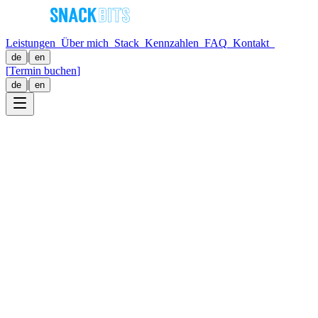
Leistungen
_
Über mich
_
Stack
_
Kennzahlen
_
FAQ
_
Kontakt
_
|
de
en
[
Termin buchen
]
|
de
en